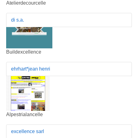
Atelierdecourcelle
di s.a.
Buildexcellence
ehrhart*jean henri
Alpestrialancelle
excellence sarl