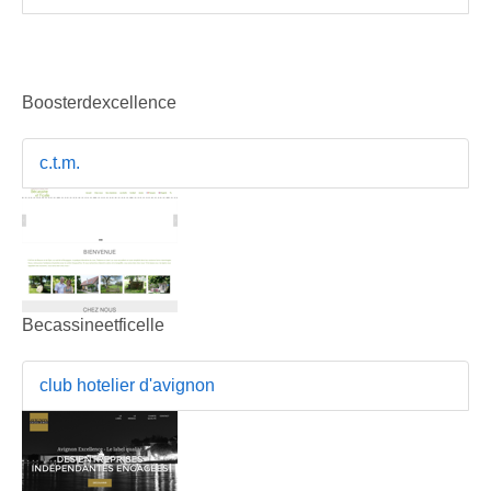
Boosterdexcellence
c.t.m.
Becassineetficelle
club hotelier d'avignon