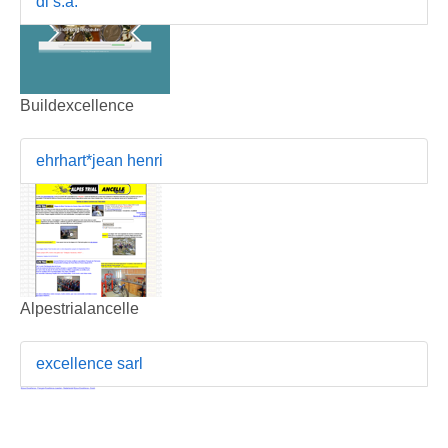
di s.a.
Buildexcellence
ehrhart*jean henri
Alpestrialancelle
excellence sarl