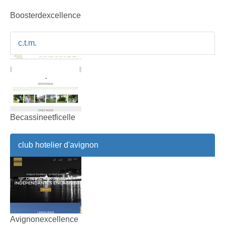
Boosterdexcellence
c.t.m.
Becassineetficelle
club hotelier d'avignon
Avignonexcellence