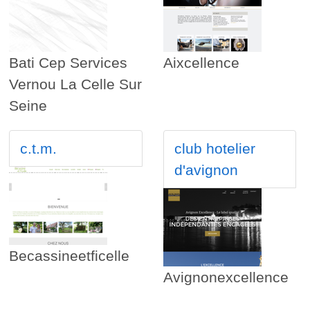
Bati Cep Services
Aixcellence
Vernou La Celle Sur
Seine
c.t.m.
club hotelier
d'avignon
Becassineetficelle
Avignonexcellence