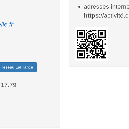
adresses interne
https
://activité.c
lle.fr"
le réseau LaFrance
.17.79