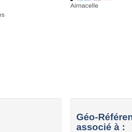
Airnacelle
es
Géo-Référen
associé à :