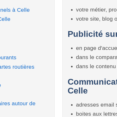
votre métier, pro
nels à Celle
votre site, blog
Celle
Publicité sur
en page d'accue
dans le compara
burants
dans le contenu 
rtes routières
Communicati
e
Celle
aires autour de
adresses email 
boites aux lettr