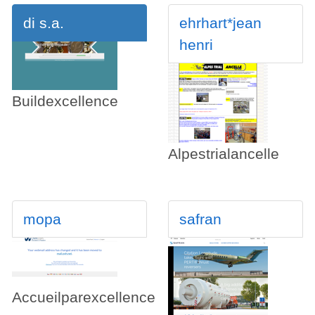
di s.a.
ehrhart*jean
henri
Buildexcellence
Alpestrialancelle
mopa
safran
Accueilparexcellence