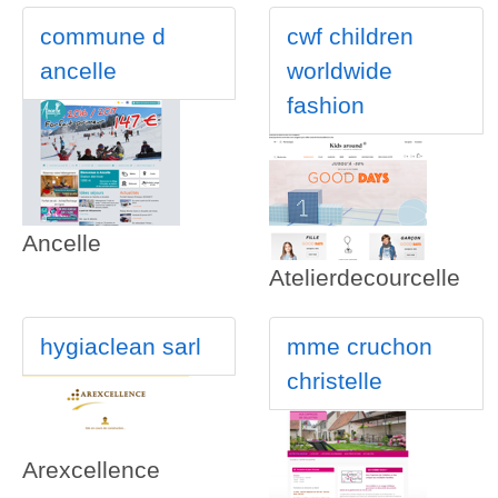
commune d
cwf children
ancelle
worldwide
fashion
Ancelle
Atelierdecourcelle
hygiaclean sarl
mme cruchon
christelle
Arexcellence