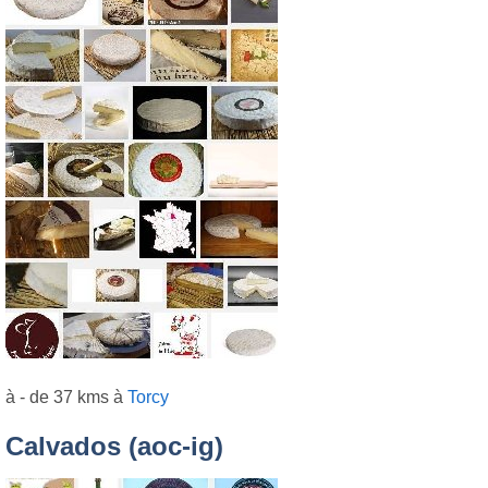
à - de 37 kms à
Torcy
Calvados (aoc-ig)