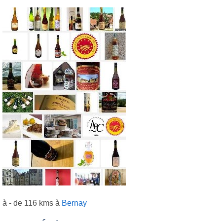
à - de 116 kms à
Bernay