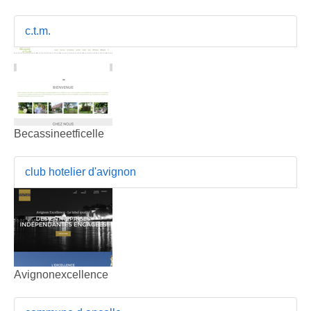
c.t.m.
Becassineetficelle
club hotelier d'avignon
Avignonexcellence