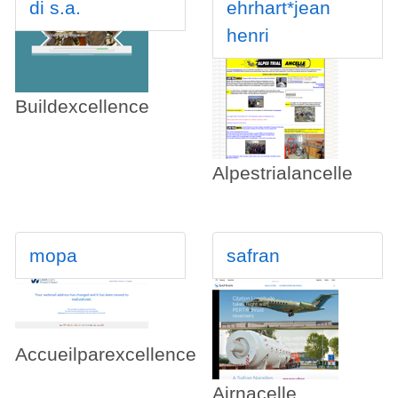
di s.a.
ehrhart*jean
henri
Buildexcellence
Alpestrialancelle
mopa
safran
Accueilparexcellence
Airnacelle