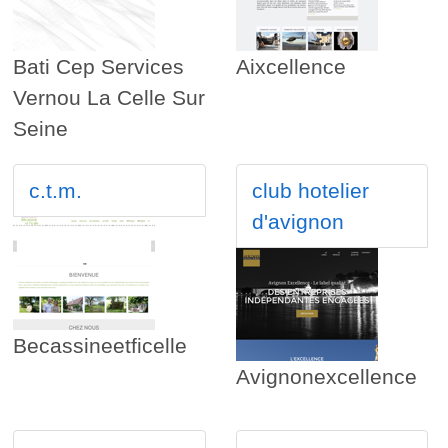
Bati Cep Services
Aixcellence
Vernou La Celle Sur
Seine
c.t.m.
club hotelier
d'avignon
Becassineetficelle
Avignonexcellence