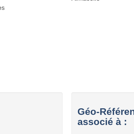
es
Géo-Référen
associé à :