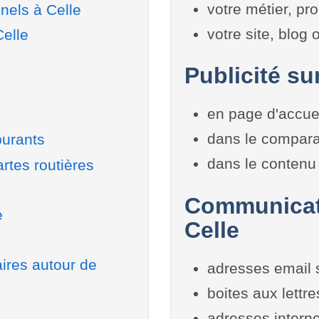
votre métier, pro
nels à Celle
votre site, blog
Celle
Publicité sur
en page d'accue
dans le compara
burants
dans le contenu 
rtes routières
Communicati
e
Celle
aires autour de
adresses email 
boites aux lettr
adresses interne