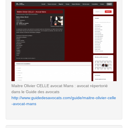
Maitre Olivier CELLE avocat Mans : avocat répertorié
dans le Guide des avocats
http://www.guidedesavocats.com/guide/maitre-olivier-celle
-avocat-mans